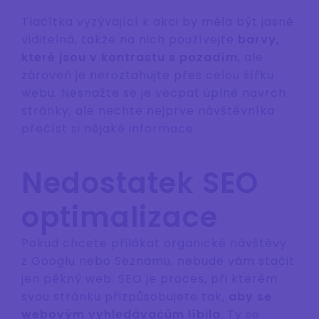
Tlačítka vyzývající k akci by měla být jasně
viditelná, takže na nich používejte
barvy,
které jsou v kontrastu s pozadím
, ale
zároveň je neroztahujte přes celou šířku
webu. Nesnažte se je vecpat úplně navrch
stránky, ale nechte nejprve návštěvníka
přečíst si nějaké informace.
Nedostatek SEO
optimalizace
Pokud chcete přilákat organické návštěvy
z Googlu nebo Seznamu, nebude vám stačit
jen pěkný web. SEO je proces, při kterém
svou stránku přizpůsobujete tak,
aby se
webovým vyhledávačům líbila
. Ty se