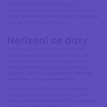
přitom řídí
až 200 různými faktory
– od
kvality obsahu přes rychlost načítání až po
téměř neviditelné meta popisy. Rozhodně je
tedy potřeba myslet i na to.
Neřízení se daty
Tvorba webových stránek je běh na
dlouhou trať. Když web vytvoříte a pak už
se o něj nebudete starat, nejspíš k vám
moc návštěvníků nepřijde. Úspěch na
internetu spočívá ve
sledování chování
zákazníků a přizpůsobování se
.
K tomu vám skvěle poslouží
analytické
nástroje
typu Google Analytics. Ty vám
dodají spoustu důležitých dat – od
bounce
ratu
přes počet návštěv až po