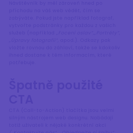
Návštěvník by měl zároveň hned po
příchodu na váš web vědět, čím se
zabýváte. Pokud jste například fotograf,
vytvořte podstránky pro každou z vašich
služeb (například
„Focení oslav“,
„Portréty“,
„Úpravy fotografií“,
apod.). Odkazy pak
vložte rovnou do záhlaví, takže se kdokoliv
ihned dostane k těm informacím, které
potřebuje.
Špatně použité
CTA
CTA (Call-to-Action) tlačítka jsou velmi
silným nástrojem web designu. Nabádají
totiž uživateli k nějaké konkrétní akci
(„Kontaktujte nás“, „Objednejte si knihu“,