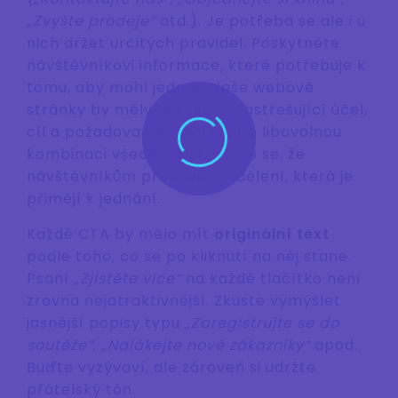
„Zvyšte prodeje“
atd.). Je potřeba se ale i u
nich držet určitých pravidel. Poskytněte
návštěvníkovi informace, které potřebuje k
tomu, aby mohl jednat. Vaše webové
stránky by měly mít jeden zastřešující účel,
cíl a požadovanou akci (nebo libovolnou
kombinaci všech tří). Ujistěte se, že
návštěvníkům předáváte sdělení, která je
přimějí k jednání.
Každé CTA by mělo mít
originální text
podle toho, co se po kliknutí na něj stane.
Psaní
„Zjistěte více“
na každé tlačítko není
zrovna nejatraktivnější. Zkuste vymýšlet
jasnější popisy typu
„Zaregistrujte se do
soutěže“
,
„Nalákejte nové zákazníky“
apod.
Buďte vyzývaví, ale zároveň si udržte
přátelský tón.