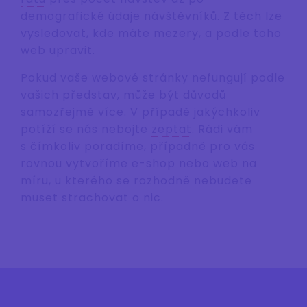
demografické údaje návštěvníků. Z těch lze
vysledovat, kde máte mezery, a podle toho
web upravit.
Pokud vaše webové stránky nefungují podle
vašich představ, může být důvodů
samozřejmě více. V případě jakýchkoliv
potíží se nás nebojte
zeptat
. Rádi vám
s čímkoliv poradíme, případně pro vás
rovnou vytvoříme
e-shop
nebo
web na
míru
, u kterého se rozhodně nebudete
muset strachovat o nic.