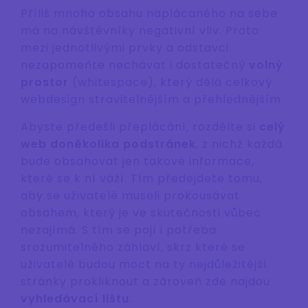
Příliš mnoho obsahu naplácaného na sebe
má na návštěvníky negativní vliv. Proto
mezi jednotlivými prvky a odstavci
nezapomeňte nechávat i dostatečný
volný
prostor
(whitespace), který dělá celkový
webdesign stravitelnějším a přehlednějším.
Abyste předešli přeplácání, rozdělte si
celý
web do
několika podstránek
, z nichž každá
bude obsahovat jen takové informace,
které se k ní váží. Tím předejdete tomu,
aby se uživatelé museli prokousávat
obsahem, který je ve skutečnosti vůbec
nezajímá. S tím se pojí i potřeba
srozumitelného záhlaví, skrz které se
uživatelé budou moct na ty nejdůležitější
stránky prokliknout a zároveň zde najdou
vyhledávací lištu
.