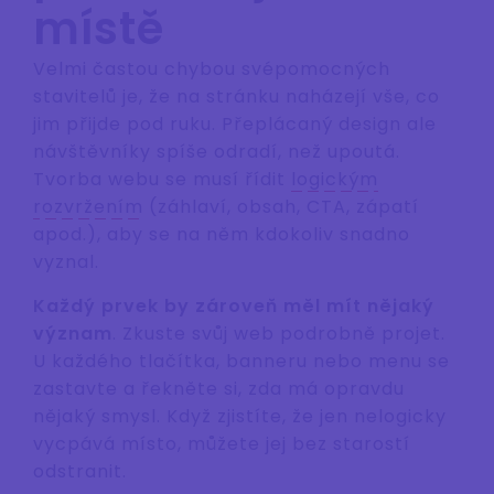
místě
Velmi častou chybou svépomocných
stavitelů je, že na stránku naházejí vše, co
jim přijde pod ruku. Přeplácaný design ale
návštěvníky spíše odradí, než upoutá.
Tvorba webu se musí řídit
logickým
rozvržením
(záhlaví, obsah, CTA, zápatí
apod.), aby se na něm kdokoliv snadno
vyznal.
Každý prvek by zároveň měl mít nějaký
význam
. Zkuste svůj web podrobně projet.
U každého tlačítka, banneru nebo menu se
zastavte a řekněte si, zda má opravdu
nějaký smysl. Když zjistíte, že jen nelogicky
vycpává místo, můžete jej bez starostí
odstranit.