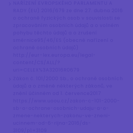
NAŘÍZENÍ EVROPSKÉHO PARLAMENTU A
RADY (EU) 2016/679 ze dne 27. dubna 2016
o ochraně fyzických osob v souvislosti se
zpracováním osobních údajů a o volném
pohybu těchto údajů a o zrušení
směrnice95/46/ES (obecné nařízení o
ochraně osobních údajů)
http://eur-lex.europa.eu/legal-
content/CS/ALL/?
uri=CELEX%3A32016R0679
Zákon č. 101/2000 Sb., o ochraně osobních
údajů a o změně některých zákonů, ve
znění účinném od 1. července2017
https://www.uoou.cz/zakon-c-101-2000-
sb-o-ochrane-osobnich-udaju-a-o-
zmene-nekterych-zakonu-ve-zneni-
ucinnem-od-6-rijna-2016/ds-
3109/p1=3109