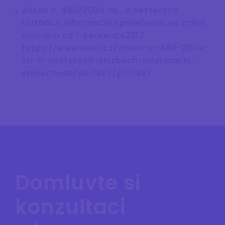
Zákon č. 480/2004 Sb., o některých
službách informační společnosti ve znění
účinném od 1. července2017
https://www.uoou.cz/zakon-c-480-2004-
sb-o-nekterych-sluzbach-informacni-
spolecnosti/ds-1497/p1=1497
Domluvte si
konzultaci