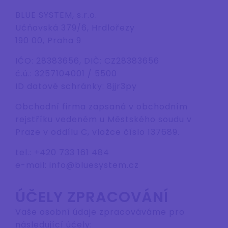
BLUE SYSTEM, s.r.o.
Učňovská 379/6, Hrdlořezy
190 00, Praha 9
IČO: 28383656, DIČ: CZ28383656
č.ú.: 3257104001 / 5500
ID datové schránky: 8jjr3py
Obchodní firma zapsaná v obchodním
rejstříku vedeném u Městského soudu v
Praze v oddílu C, vložce číslo 137689.
tel.: +420 733 161 484
e-mail: info@bluesystem.cz
ÚČELY ZPRACOVÁNÍ
Vaše osobní údaje zpracováváme pro
následující účely: