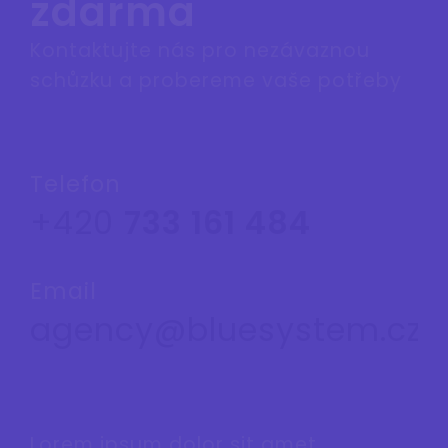
zdarma
Kontaktujte nás pro nezávaznou
schůzku a probereme vaše potřeby
Telefon
+420
733 161 484
Email
agency@bluesystem.cz
Lorem ipsum dolor sit amet,