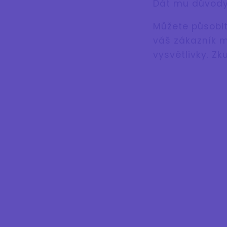
Dát mu důvody,
Můžete působit
váš zákazník m
vysvětlivky. Zk