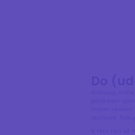
Do (ud
Gratuluji, máte
ještě není úpl
Vaším úkolem v
obchodě. Náku
V této fázi už