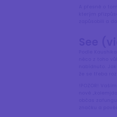
A přesně o tom
kterým přizpůs
zapůsobili a do
See (v
Podle Kaushika 
něco z toho vů
nabídnuto. Jako
že se třeba ro
!POZOR! Vaším 
nové „kolemjdou
občas zafungu
značku a pověd