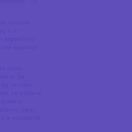
statnější. Co
šel Avinash
lu a v
h expertů na
 ale popisuje
ete okolo
te si, že
y by se vám
om, že byste si
ějaké si
bídnou delší
árů a nacházíte