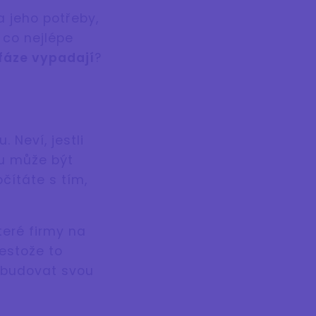
a jeho potřeby,
 co nejlépe
 fáze vypadají
?
 Neví, jestli
mu může být
očítáte s tím,
teré firmy na
řestože to
 budovat svou