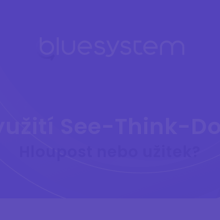
yužití See-Think-D
Hloupost nebo užitek?