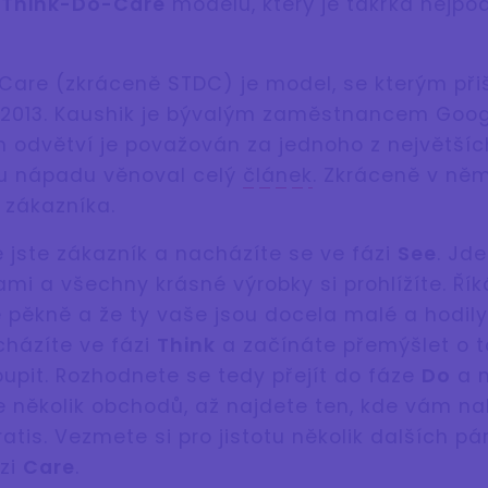
-Think-Do-Care
modelu, který je takřka nejpod
are (zkráceně STDC) je model, se kterým při
 2013. Kaushik je bývalým zaměstnancem Goog
odvětví je považován za jednoho z největšíc
u nápadu věnoval celý
článek
. Zkráceně v něm
 zákazníka.
 jste zákazník a nacházíte se ve fázi
See
. Jd
i a všechny krásné výrobky si prohlížíte. Říká
 pěkně a že ty vaše jsou docela malé a hodil
cházíte ve fázi
Think
a začínáte přemýšlet o t
oupit. Rozhodnete se tedy přejít do fáze
Do
a n
te několik obchodů, až najdete ten, kde vám na
atis. Vezmete si pro jistotu několik dalších p
ázi
Care
.