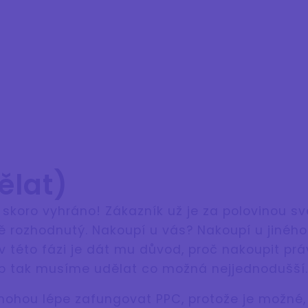
ělat)
 skoro vyhráno! Zákazník už je za polovinou sv
ně rozhodnutý. Nakoupí u vás? Nakoupí u jinéh
 této fázi je dát mu důvod, proč nakoupit pr
p tak musíme udělat co možná nejjednodušší.
 mohou lépe zafungovat PPC, protože je možné,