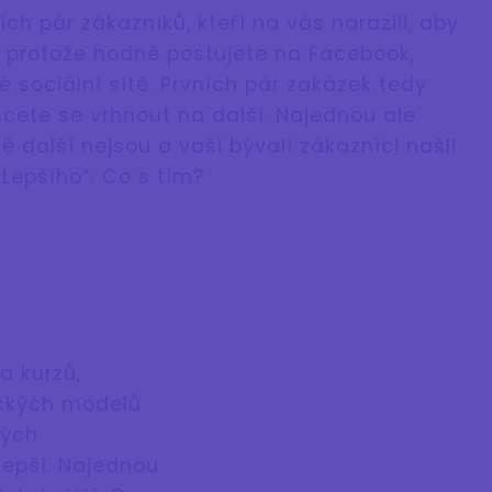
ch pár zákazníků, kteří na vás narazili, aby
i, protože hodně postujete na Facebook,
é sociální sítě. Prvních pár zakázek tedy
hcete se vrhnout na další. Najednou ale
né další nejsou a vaši bývalí zákazníci našli
„Lepšího”. Co s tím?
a kurzů,
gických modelů
vých
lepší. Najednou