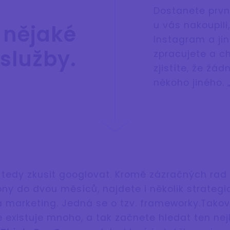
Dostanete první
u vás nakoupil
 nějaké
Instagram a jin
služby.
zpracujete a c
zjistíte, že žád
někoho jiného. 
tedy zkusit googlovat. Kromě zázračných rad 
liony do dvou měsíců, najdete i několik strate
a marketing. Jedná se o tzv. frameworky.Tako
 existuje mnoho, a tak začnete hledat ten nej