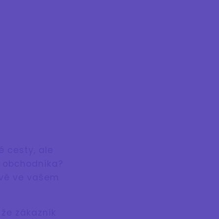
é cesty, ale
o obchodníka?
ávě ve vašem
 že zákazník