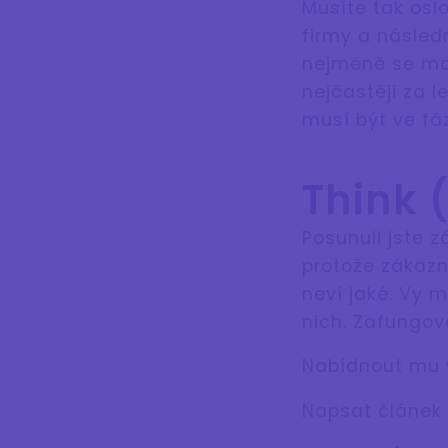
Musíte tak oslo
firmy a násled
nejméně se moh
nejčastěji za l
musí být ve fáz
Think 
Posunuli jste z
protože zákazní
neví jaké. Vy 
nich. Zafungov
Nabídnout mu v
Napsat článek 