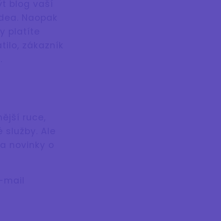
ýt blog vaší
idea. Naopak
y platíte
tilo, zákazník
.
ější ruce,
 služby. Ale
a novinky o
-mail