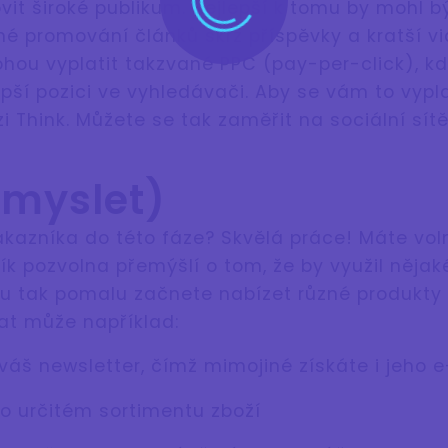
vit široké publikum. Nejlepší k tomu by mohl b
né promování článků skrz příspěvky a kratší v
ou vyplatit takzvané PPC (pay-per-click), kd
epší pozici ve vyhledávači. Aby se vám to vypla
i Think. Můžete se tak zaměřit na sociální sítě
(myslet)
ákazníka do této fáze? Skvělá práce! Máte voln
k pozvolna přemýšlí o tom, že by využil nějaké
mu tak pomalu začnete nabízet různé produkty 
at může například:
áš newsletter, čímž mimojiné získáte i jeho e
o určitém sortimentu zboží