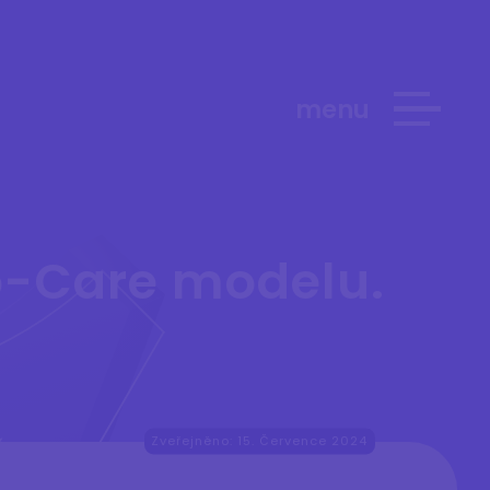
menu
o-Care modelu.
Zveřejněno: 15. Července 2024