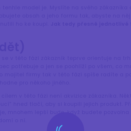
 tenhle model je. Myslíte na svého zákazníka 
obujete obsah a jeho formu tak, abyste na něj
nutili ho ke koupi.
Jak tedy přesně jednotlivé
idět)
se v této fázi zákazník teprve orientuje na trhu.
bec potřebuje a jen se poohlíží po všem, co 
 majitel firmy tak v této fázi spíše radíte a p
zhodne pro někoho jiného.
cílem v této fázi není akvizice zákazníka. Něk
cí” hned tlačí, aby si koupili jejich produkt. P
je, mnohem lepší bude, když budete pozvolna
omí o ní.