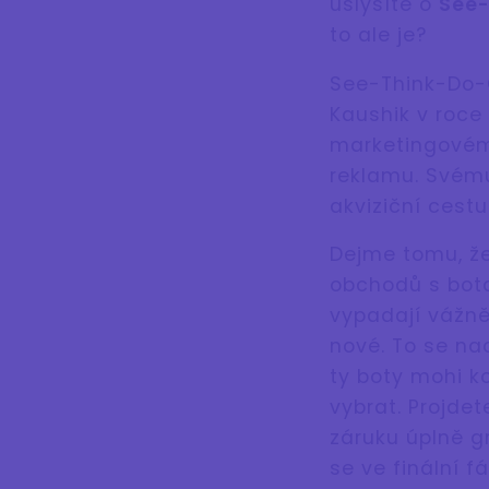
uslyšíte o
See
to ale je?
See-Think-Do-C
Kaushik v roce
marketingovém 
reklamu. Svém
akviziční cestu
Dejme tomu, že
obchodů s botam
vypadají vážně
nové. To se na
ty boty mohi k
vybrat. Projde
záruku úplně gr
se ve finální f