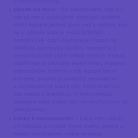
či SmartEmailing.
Obsah na míru
– Se zákazníkem, který u
vás již něco spokojeně nakoupil, budete
chtít nejspíš jednat jinak než s někým, kdo
se k odběru vašich mailů přihlásil
namátkově. Když dostanete nápad na
nějakou zajímavou zprávu, nemusíte jí
hned rozesílat všem odběratelům. Pokud
například prodáváte elektroniku, můžete
zákazníkům, kteří si u vás koupili herní
konzole, posílat pravidelný newsletter
s novinkami ze světa her. Těm, kteří od
vás odešli s ledničkou či mikrovlnkou,
zasílejte zase třeba tipy na vychytávky do
domácnosti.
Dárky k narozeninám
– Když vám někdo
při nákupu prozradí krom svého jména a
mailu i narozeniny, máte skvělou