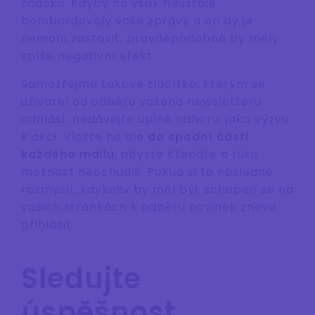
značku. Kdyby ho však neustále
bombardovaly vaše zprávy a on by je
nemohl zastavit, pravděpodobně by měly
spíše negativní efekt.
Samozřejmě takové tlačítko, kterým se
uživatel od odběru vašeho newsletteru
odhlásí, nedávejte úplně nahoru, jako výzvu
k akci. Vložte ho ale
do spodní části
každého mailu
, abyste čtenáře o tuto
možnost neochudili. Pokud si to následně
rozmyslí, kdykoliv by měl být schopen se na
vašich stránkách k odběru novinek znovu
přihlásit.
Sledujte
úspěšnost