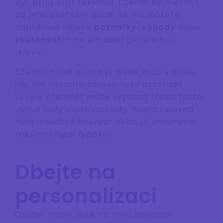
být příliš cítit reklama. Čtenář by měl mít
po jeho přečtení pocit, že mu můžete
nabídnout nějaké
poznatky, výhody
nebo
zkušenosti
– ne jen další generickou
„slevu“.
Čtenáři hned musí být jasné, o co v mailu
jde, ale nesmíte zároveň vše prozradit.
Skvělý předmět může vypadat třeba takto:
„Nové boty z naší nabídky nosila i slavná
hollywoodská hvězda“
nebo
„5 snadných
triků pro lepší fyzičku“.
Dbejte na
personalizaci
Osobní maily ušité na míru příjemci