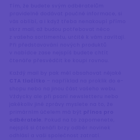
Tím, že budete svým odběratelům
pravidelně dodávat poučné informace, si
vás oblíbí, a i když třeba nenakoupí přímo
skrz mail, až budou potřebovat něco
z vašeho sortimentu, určitě k vám zavítají.
Při představování nových produktů
v nabídce zase nejspíš budete chtít
čtenáře přesvědčit ke koupi rovnou.
Každý mail by pak měl obsahovat nějaké
CTA tlačítko
– například na proklik do e-
shopu nebo na jinou část vašeho webu.
Vždycky ale při psaní newsletteru nebo
jakékoliv jiné zprávy myslete na to, že
primárním účelem má být
přínos pro
odběratele
. Pokud na to zapomenete,
nejspíš si čtenáři brzy odběr novinek
odhlásí a vaši společnost zatratí.