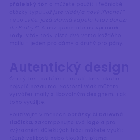
přátelský tón
a můžete použít i řečnické
otázky typu
„už jste viděl/a nový iPhone?“
nebo
„víte, jaká slavná kapela letos dorazí
do Prahy?“
. A nezapomeňte na
správné
rody
. Vždy tedy piště dvě verze každého
mailu – jeden pro dámy a druhý pro pány.
Autentický design
Černý text na bílém pozadí dnes nikoho
nejspíš nezaujme. Naštěstí však můžete
vytvářet maily s libovolným designem. Tak
toho využijte.
Používejte v mailech
obrázky či barevná
tlačítka
, zakomponujte své
logo
a pro
zvýraznění důležitých frází můžete využít
různé velikosti nebo tloušťky písma.