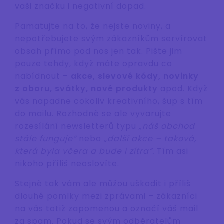
vaši značku i negativní dopad.
Pamatujte na to, že nejste noviny, a
nepotřebujete svým zákazníkům servírovat
obsah přímo pod nos jen tak. Pište jim
pouze tehdy, když máte opravdu co
nabídnout –
akce, slevové kódy, novinky
z oboru, svátky, nové produkty
apod. Když
vás napadne cokoliv kreativního, šup s tím
do mailu. Rozhodně se ale vyvarujte
rozesílání newsletterů typu
„náš obchod
stále funguje“
nebo
„další akce – taková,
která byla včera a bude i zítra“.
Tím asi
nikoho příliš neoslovíte.
Stejně tak vám ale můžou uškodit i příliš
dlouhé pomlky mezi zprávami – zákazníci
na vás totiž zapomenou a označí váš mail
za spam. Pokud se svým odběratelům