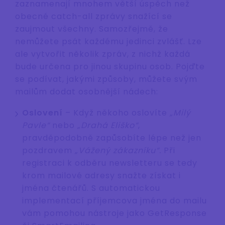
zaznamenají mnohem větší úspěch než
obecné catch-all zprávy snažící se
zaujmout všechny. Samozřejmě, že
nemůžete psát každému jedinci zvlášť. Lze
ale vytvořit několik zpráv, z nichž každá
bude určena pro jinou skupinu osob. Pojďte
se podívat, jakými způsoby, můžete svým
mailům dodat osobnější nádech:
Oslovení
– Když někoho oslovíte
„Milý
Pavle“
nebo
„Drahá Eliško“
,
pravděpodobně zapůsobíte lépe než jen
pozdravem
„Vážený zákazníku“.
Při
registraci k odběru newsletteru se tedy
krom mailové adresy snažte získat i
jména čtenářů. S automatickou
implementací příjemcova jména do mailu
vám pomohou nástroje jako GetResponse