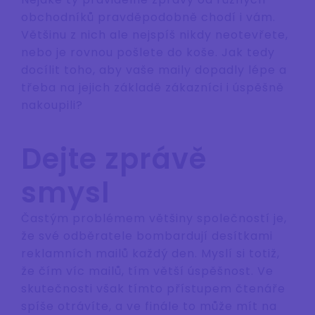
obchodníků pravděpodobně chodí i vám.
Většinu z nich ale nejspíš nikdy neotevřete,
nebo je rovnou pošlete do koše. Jak tedy
docílit toho, aby vaše maily dopadly lépe a
třeba na jejich základě zákazníci i úspěšně
nakoupili?
Dejte zprávě
smysl
Častým problémem většiny společností je,
že své odběratele bombardují desítkami
reklamních mailů každý den. Myslí si totiž,
že čím víc mailů, tím větší úspěšnost. Ve
skutečnosti však tímto přístupem čtenáře
spíše otrávíte, a ve finále to může mít na