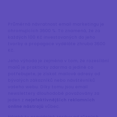
Průměrná návratnost email marketingu je
ohromujících 3600 %. To znamená, že za
každých 100 Kč investovaných do jeho
tvorby a propagace vyděláte zhruba 3600
Kč.
Jeho výhoda je zejména v tom, že rozesílání
mailů je prakticky zdarma a jediné co
potřebujete, je získat mailové adresy od
bývalých zákazníků nebo návštěvníků
vašeho webu. Díky tomu jsou email
newslettery dlouhodobě považovány za
jeden z
nejefektivnějších reklamních
online nástrojů
vůbec.
Nějaké ty pravidelné zprávy od různých