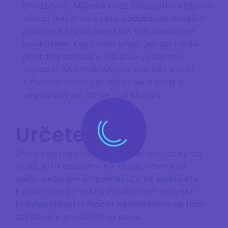
příležitost. Můžete totiž zákazníky vždy na
výročí jejich narození obdarovat hezkým
přáním a třeba nějakým tím slevovým
poukazem. Když vám přeci jen do mailu
přistane zpráva v níž stojí
„Všechno
nejlepší, Martine! Máme pro vás dárek
k narozeninám“
, je náročné odolat a
nepodívat se, co se v ní skrývá.
Určete si cíl
Obsah každého mailu by měl mít jasný cíl.
Ať už je to nalákání ke koupi, návštěva
webu nebo jen připomenutí, že existujete.
Podle toho by měl být celý mail naladěn.
Pravidelné informační newslettery se hodí
zejména k poslednímu bodu.