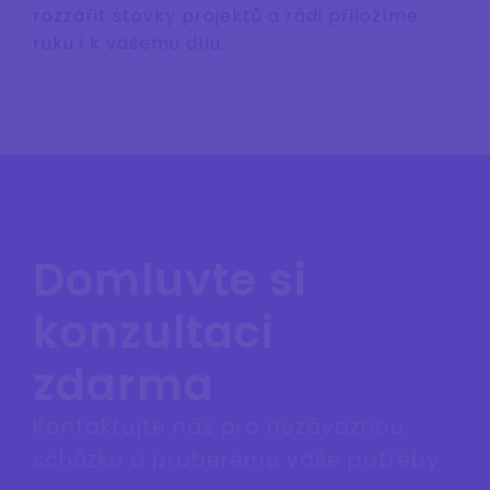
rozzářit stovky projektů a rádi přiložíme
ruku i k vašemu dílu.
Domluvte si
konzultaci
zdarma
Kontaktujte nás pro nezávaznou
schůzku a probereme vaše potřeby