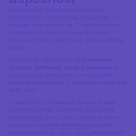
Nejdůležitější metodou při rozesílání
newsletterů a jiných mailů je sledovat, co
funguje, a co naopak ne. To zjistíte přímo
v aplikaci, kterou pro rozesílání mailů
používáte (např. MailChimp, SmartEmailing
apod.
Zaměřte se zejména na
míru otevření,
prokliků, odhlášení odběrů, konverze
či
bounce rate
. Analyzujte, co má úspěch,
čemu se zase nedaří, a podle toho směrujte
další maily.
Pokud byste potřebovali se svou e-mail
kampaní poradit, rozhodně nás můžete
kontaktovat
, a my vám s radostí se vším
pomůžeme.
Online marketingu
se totiž
věnujeme již 19 let. Za tu dobu jsme pomohli