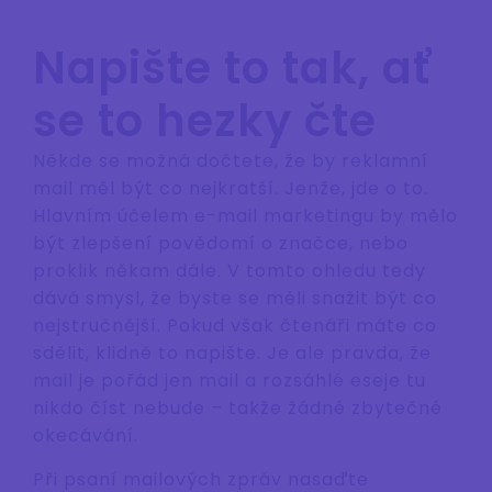
Napište to tak, ať
se to hezky čte
Někde se možná dočtete, že by reklamní
mail měl být co nejkratší. Jenže, jde o to.
Hlavním účelem e-mail marketingu by mělo
být zlepšení povědomí o značce, nebo
proklik někam dále. V tomto ohledu tedy
dává smysl, že byste se měli snažit být co
nejstručnější. Pokud však čtenáři máte co
sdělit, klidně to napište. Je ale pravda, že
mail je pořád jen mail a rozsáhlé eseje tu
nikdo číst nebude – takže žádné zbytečné
okecávání.
Při psaní mailových zpráv nasaďte