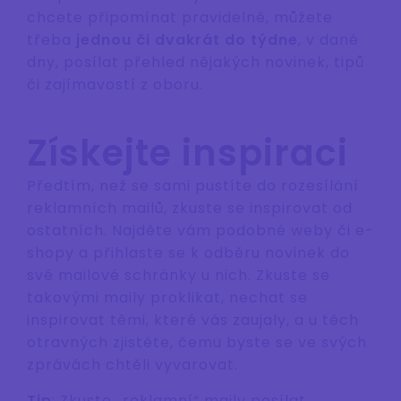
chcete připomínat pravidelně, můžete
třeba
jednou či dvakrát do týdne
, v dané
dny, posílat přehled nějakých novinek, tipů
či zajímavostí z oboru.
Získejte inspiraci
Předtím, než se sami pustíte do rozesílání
reklamních mailů, zkuste se inspirovat od
ostatních. Najděte vám podobné weby či e-
shopy a přihlaste se k odběru novinek do
své mailové schránky u nich. Zkuste se
takovými maily proklikat, nechat se
inspirovat těmi, které vás zaujaly, a u těch
otravných zjistěte, čemu byste se ve svých
zprávách chtěli vyvarovat.
Tip
: Zkuste „reklamní“ maily posílat