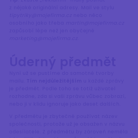
z nějaké originální adresy. Mail ve stylu
tipytriky@mojefirma.cz
nebo něco
osobního jako třeba
martin@mojefirma.cz
zapůsobí lépe než jen obyčejné
marketing@mojefirma.cz
.
Úderný předmět
Nyní už se pustíme do samotné tvorby
mailu.
Tím nejdůležitějším
u každé zprávy
je předmět. Podle toho se totiž uživatel
rozhodne, zda si vaši zprávu vůbec zobrazí,
nebo ji v klidu ignoruje jako deset dalších.
V předmětu je zbytečné používat název
společnosti, protože už je obsažen v názvu
odesílatele. Z předmětu by zároveň neměla